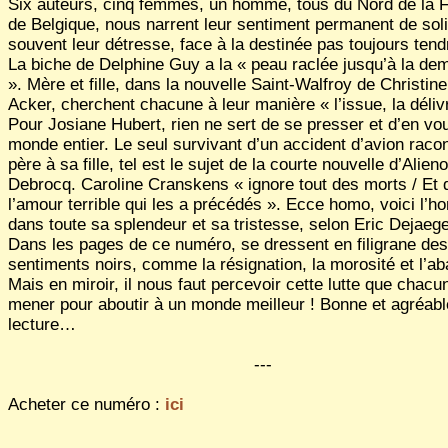
Six auteurs, cinq femmes, un homme, tous du Nord de la 
de Belgique, nous narrent leur sentiment permanent de soli
souvent leur détresse, face à la destinée pas toujours tend
La biche de Delphine Guy a la « peau raclée jusqu’à la dem
». Mère et fille, dans la nouvelle Saint-Walfroy de Christin
Acker, cherchent chacune à leur manière « l’issue, la déliv
Pour Josiane Hubert, rien ne sert de se presser et d’en vou
monde entier. Le seul survivant d’un accident d’avion raco
père à sa fille, tel est le sujet de la courte nouvelle d’Alieno
Debrocq. Caroline Cranskens « ignore tout des morts / Et 
l’amour terrible qui les a précédés ». Ecce homo, voici l’
dans toute sa splendeur et sa tristesse, selon Eric Dejaege
Dans les pages de ce numéro, se dressent en filigrane des
sentiments noirs, comme la résignation, la morosité et l’a
Mais en miroir, il nous faut percevoir cette lutte que chacun
mener pour aboutir à un monde meilleur ! Bonne et agréabl
lecture…
---
Acheter ce numéro :
ici