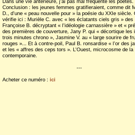
Dans une vie antérieure, j’ai pas mal fréquenté les poètes.
Conclusion : les jeunes femmes gratifieraient, comme dit 
D., d’une « peau nouvelle pour » la poésie du XXIe siècle.
vérifie ici : Murièle C. avec « les éclatants ciels gris » des
Françoise B. décryptant « l’idéologie carnassière » et « pré
des premières de couverture, Jany P. qui « décortique les i
trois minutes chrono », Jasmine V. au « large sourire de fru
rouges »... Et à contre-poil, Paul B. ronsardise « l’or des j
et les « affres des ceps tors ». L’Ouest, microcosme de la
contemporaine.
---
Acheter ce numéro :
ici